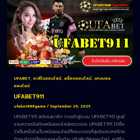
,
,
,
UFABET
คาสิโนออนไลน์
สล็อตออนไลน์
แทงบอล
ออนไลน์
UFABET911
ufabet888game
/
September 29, 2025
UFABET911 สมัครสมาชิก ทางเข้าสู่ระบบ UFABET911 ศูนย์
รวมความบันเทิงพนันออนไลน์ครบวงจร UFABET911 ได้ชื่อ
ว่าเป็นหนึ่งในเว็บพนันออนไลน์ที่ครบวงจรที่สุดในประเทศไทย
ด้วยบริการที่ครอบคลุมทั้งด้าน เดิมพันกีฬาออนไลน์, คาสิโน