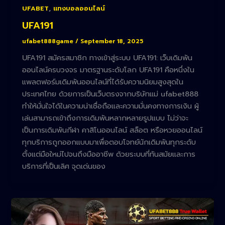
,
UFABET
แทงบอลออนไลน์
UFA191
ufabet888game
/
September 18, 2025
UFA191 สมัครสมาชิก ทางเข้าสู่ระบบ UFA191: เว็บเดิมพัน
ออนไลน์ครบวงจร มาตรฐานระดับโลก UFA191 คือหนึ่งใน
แพลตฟอร์มเดิมพันออนไลน์ที่ได้รับความนิยมสูงสุดใน
ประเทศไทย ด้วยการเป็นเว็บตรงจากบริษัทแม่ ufabet888
ทำให้มั่นใจได้ในความน่าเชื่อถือและความมั่นคงทางการเงิน ผู้
เล่นสามารถเข้าถึงการเดิมพันหลากหลายรูปแบบ ไม่ว่าจะ
เป็นการเดิมพันกีฬา คาสิโนออนไลน์ สล็อต หรือหวยออนไลน์
ทุกบริการถูกออกแบบมาเพื่อตอบโจทย์นักเดิมพันทุกระดับ
ตั้งแต่มือใหม่ไปจนถึงมืออาชีพ ด้วยระบบที่ทันสมัยและการ
บริการที่เป็นเลิศ จุดเด่นของ