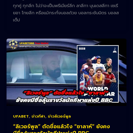
ทุกคู่ ทุกลีก ไม่ว่าจะเป็นพรีเมียร์ลีก ลาลีกา บุนเดสลีกา เซเรี
ยอา ไทยลีก หรือแม้กระทั่งบอลถ้วย บอลกระชับมิตร บอลส
เต็ป
,
,
UFABET
ข่าวกีฬา
ข่าวลิเวอร์พูล
“ลิเวอร์พูล” ตัดชื่อแล้วไง “ซาลาห์” ยังคง