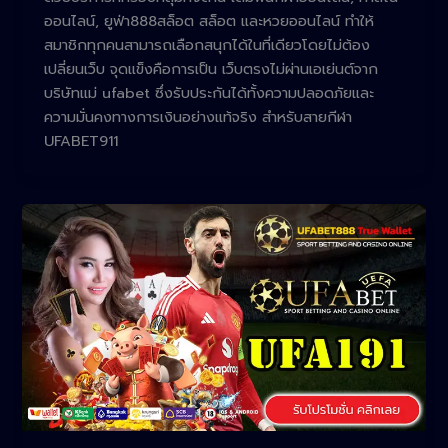
ออนไลน์, ยูฟ่า888สล็อต สล็อต และหวยออนไลน์ ทำให้
สมาชิกทุกคนสามารถเลือกสนุกได้ในที่เดียวโดยไม่ต้อง
เปลี่ยนเว็บ จุดแข็งคือการเป็น เว็บตรงไม่ผ่านเอเย่นต์จาก
บริษัทแม่ ufabet ซึ่งรับประกันได้ทั้งความปลอดภัยและ
ความมั่นคงทางการเงินอย่างแท้จริง สำหรับสายกีฬา
UFABET911