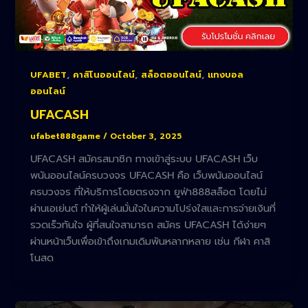
,
,
,
UFABET
คาสิโนออนไลน์
สล็อตออนไลน์
แทงบอล
ออนไลน์
UFACASH
ufabet888game
/
October 3, 2025
UFACASH สมัครสมาชิก ทางเข้าสู่ระบบ UFACASH เว็บ
พนันออนไลน์ครบวงจร UFACASH คือ เว็บพนันออนไลน์
ครบวงจร ที่ให้บริการโดยตรงจาก ยูฟ่า888สล็อต โดยไม่
ผ่านเอเย่นต์ ทำให้ผู้เล่นมั่นใจในความโปร่งใสและการจ่ายเงินที่
รวดเร็วทันใจ ผู้ที่สนใจสามารถ สมัคร UFACASH ได้ง่ายๆ
ผ่านหน้าเว็บเพื่อเข้าถึงเกมเดิมพันหลากหลาย เช่น กีฬา คาสิ
โนสด