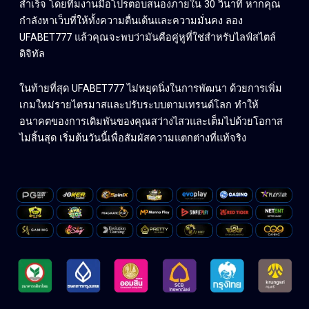
สำเร็จ โดยทีมงานมือโปรตอบสนองภายใน 30 วินาที หากคุณ
กำลังหาเว็บที่ให้ทั้งความตื่นเต้นและความมั่นคง ลอง
UFABET777 แล้วคุณจะพบว่ามันคือคู่หูที่ใช่สำหรับไลฟ์สไตล์
ดิจิทัล
ในท้ายที่สุด UFABET777 ไม่หยุดนิ่งในการพัฒนา ด้วยการเพิ่ม
เกมใหม่รายไตรมาสและปรับระบบตามเทรนด์โลก ทำให้
อนาคตของการเดิมพันของคุณสว่างไสวและเต็มไปด้วยโอกาส
ไม่สิ้นสุด เริ่มต้นวันนี้เพื่อสัมผัสความแตกต่างที่แท้จริง