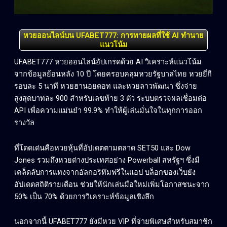
หวยออนไลน์บน UFABET777: การทายผลที่ใช้ AI ทำนาย
แนวโน้ม
UFABET777 หวยออนไลน์อัปเกรดด้วย AI วิเคราะห์แนวโน้ม
จากข้อมูลย้อนหลัง 10 ปี โดยครอบคลุมหวยรัฐบาลไทย หวยยี่กี
รอบละ 5 นาที หวยฮานอยดอท และหวยลาวพัฒนา ซึ่งจ่าย
สูงสุดบาทละ 900 สำหรับเลขท้าย 3 ตัว ระบบตรวจผลเชื่อมต่อ
API เพื่อความแม่นยำ 99.9% ทำให้ผู้เล่นมั่นใจในทุกการออก
รางวัล
ที่โดดเด่นคือหวยหุ้นที่อัปเดตตามตลาด SET50 และ Dow
Jones รวมถึงหวยต่างประเทศอย่าง Powerball สหรัฐฯ ซึ่งมี
เคล็ดลับการแทงจากอัลกอริทึมฟรีในแอป บล็อกของเว็บยัง
อัปเดตสถิติรายเดือน ช่วยให้นักเล่นมือใหม่เพิ่มโอกาสชนะจาก
50% เป็น 70% ด้วยการวิเคราะห์ข้อมูลเชิงลึก
นอกจากนี้ UFABET777 ยังมีหวย VIP ที่จ่ายพิเศษสำหรับสมาชิก