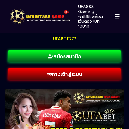
Skip
UFA888
to
Game ยู
ฟ่า888 สล็อต
content
เว็บตรง เบท
10บาท
UFABET777
สมัครสมาชิก
ทางเข้าสู่ระบบ