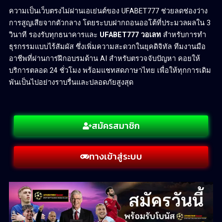
ความเป็นเว็บตรงไม่ผ่านเอเย่นต์ของ UFABET777 ช่วยลดช่องว่าง
การสูญเสียจากตัวกลาง โดยระบบฝากถอนออโต้ที่ประมวลผลใน 3
วินาที รองรับทุกธนาคารและ
UFABET777 วอเลท
สำหรับการทำ
ธุรกรรมแบบไร้สัมผัส ซึ่งเพิ่มความสะดวกในยุคดิจิทัล ทีมงานมือ
อาชีพที่ผ่านการฝึกอบรมด้าน AI สำหรับตรวจจับปัญหา คอยให้
บริการตลอด 24 ชั่วโมง พร้อมแชทสดภาษาไทย เพื่อให้ทุกการเดิม
พันเป็นไปอย่างราบรื่นและปลอดภัยสูงสุด
สมัครสมาชิก
ทางเข้าสู่ระบบ